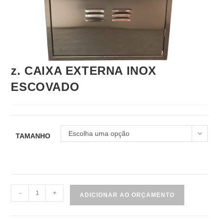
z. CAIXA EXTERNA INOX
ESCOVADO
Escolha uma opção
TAMANHO
z.
-
+
ADICIONAR AO ORÇAMENTO
CAIXA
EXTERNA