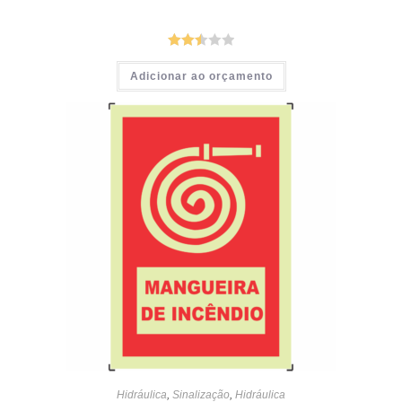
Avalia
Adicionar ao orçamento
ção
2.52
de 5
Hidráulica
,
Sinalização
,
Hidráulica