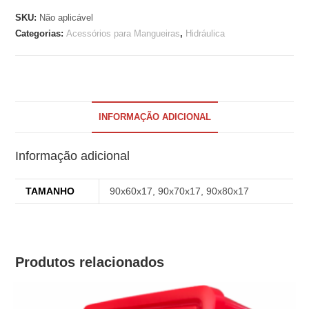
INOX
SKU:
Não aplicável
ESCOVADO
Categorias:
Acessórios para Mangueiras
,
Hidráulica
quantidade
INFORMAÇÃO ADICIONAL
Informação adicional
TAMANHO
90x60x17, 90x70x17, 90x80x17
Produtos relacionados