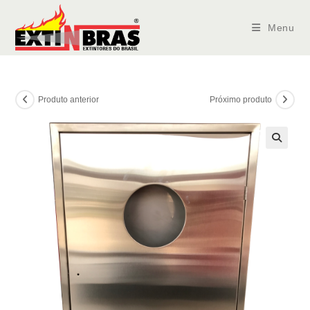
Ir
para
Menu
o
conteúdo
Produto anterior
Próximo produto
🔍