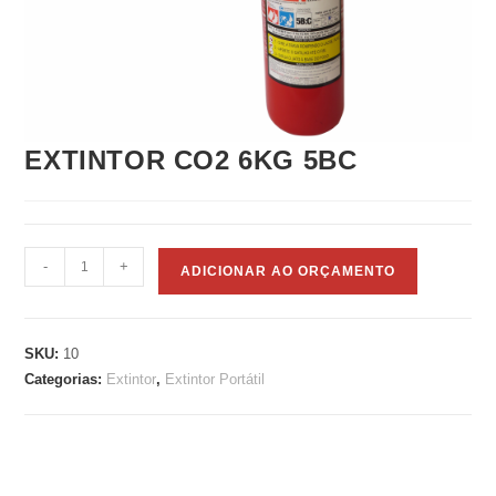
EXTINTOR CO2 6KG 5BC
EXTINTOR
-
+
ADICIONAR AO ORÇAMENTO
CO2
6KG
5BC
SKU:
10
quantidade
Categorias:
Extintor
,
Extintor Portátil