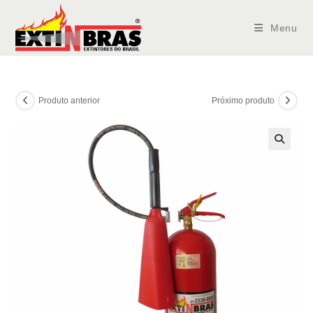
Ir
para
Menu
o
conteúdo
Produto anterior
Próximo produto
🔍