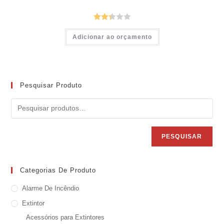
Avali
Este
Adicionar ao orçamento
produto
ação
tem
2.39
várias
variantes.
de 5
As
opções
podem
Pesquisar Produto
ser
escolhidas
na
página
do
produto
PESQUISAR
Categorias De Produto
Alarme De Incêndio
Extintor
Acessórios para Extintores