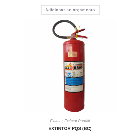
Avalia
Adicionar ao orçamento
ção
2.53
de 5
Extintor
,
Extintor Portátil
EXTINTOR PQS (BC)