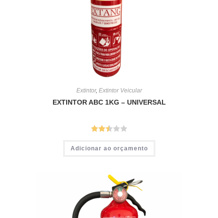
Extintor
,
Extintor Veicular
EXTINTOR ABC 1KG – UNIVERSAL
Avalia
Adicionar ao orçamento
ção
2.53
de 5