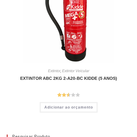
Extintor
,
Extintor Veicular
EXTINTOR ABC 2KG 2-A20-BC KIDDE (5 ANOS)
Avalia
Adicionar ao orçamento
ção
2.56
de 5
Pesquisar Produto