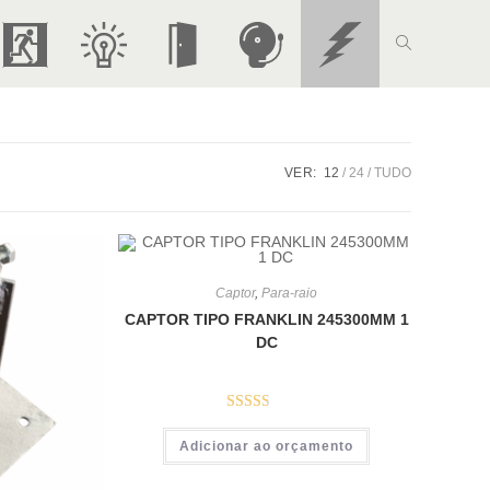
Alternar
S
I
P
A
P
pesquisa
i
l
o
l
a
VER:
12
24
TUDO
do
n
u
r
a
r
Captor
,
Para-raio
site
a
m
t
r
a
CAPTOR TIPO FRANKLIN 245300MM 1
DC
l
i
a
m
-
Avalia
Adicionar ao orçamento
ção
2.57
i
n
C
e
r