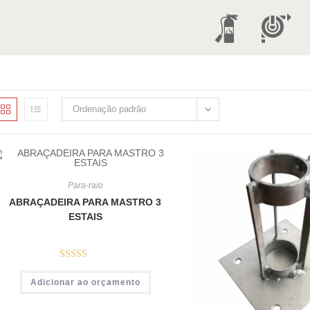
E
H
x
i
Ordenação padrão
t
d
Para-raio
i
r
ABRAÇADEIRA PARA MASTRO 3
ESTAIS
n
á
Avalia
Adicionar ao orçamento
ção
2.49
t
u