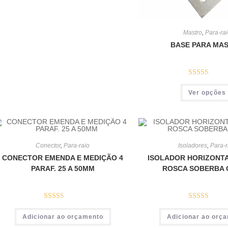
de 5
Mastro
,
Para-ra
o
l
BASE PARA MA
r
i
Avalia
Ver opções
ção
2.50
de 5
d
c
Conector
,
Para-raio
Isoladores
,
Para-r
CONECTOR EMENDA E MEDIÇÃO 4
ISOLADOR HORIZONTA
e
a
PARAF. 25 A 50MM
ROSCA SOBERBA 
I
d
Avalia
Avalia
Adicionar ao orçamento
Adicionar ao orç
ção
ção