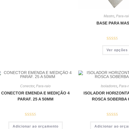
Mastro
,
Para-ra
o
l
BASE PARA MA
r
i
Avalia
Ver opções
ção
2.50
de 5
d
c
Conector
,
Para-raio
Isoladores
,
Para-r
e
a
CONECTOR EMENDA E MEDIÇÃO 4
ISOLADOR HORIZONTA
PARAF. 25 A 50MM
ROSCA SOBERBA 
I
d
Avalia
Avalia
Adicionar ao orçamento
Adicionar ao orç
ção
ção