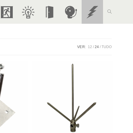
Alternar
S
I
P
A
P
pesquisa
i
l
o
l
a
VER:
12
24
TUDO
do
n
u
r
a
r
site
a
m
t
r
a
l
i
a
m
-
i
n
C
e
r